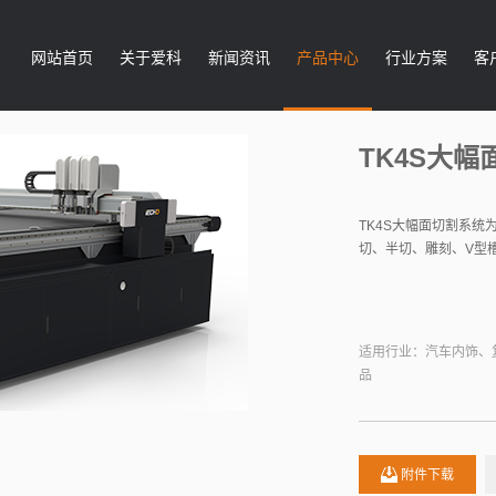
网站首页
关于爱科
新闻资讯
产品中心
行业方案
客
TK4S大
TK4S大幅面切割系
切、半切、雕刻、V型
适用行业：汽车内饰、
品
附件下载