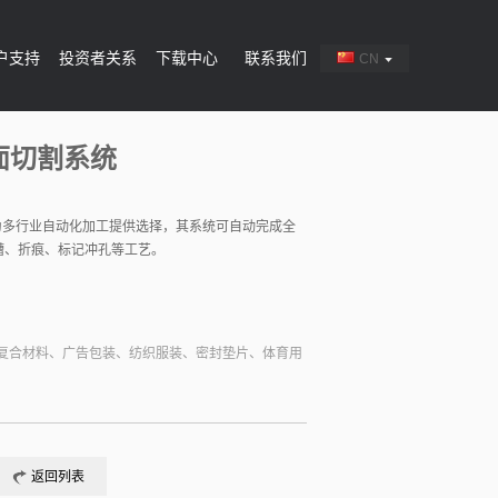
户支持
投资者关系
下载中心
联系我们
CN
幅面切割系统
统为多行业自动化加工提供选择，其系统可自动完成全
槽、折痕、标记冲孔等工艺。
复合材料、广告包装、纺织服装、密封垫片、体育用
返回列表