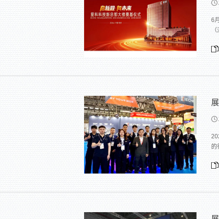
6
（
展
2
的
展