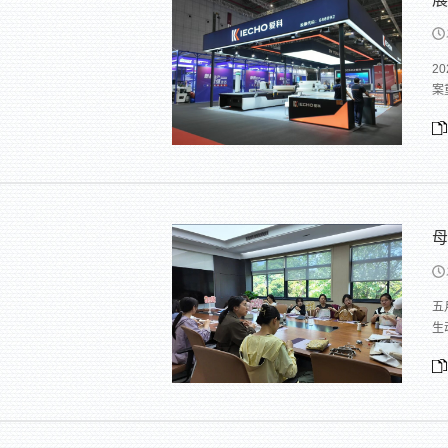
2
案
母
五
生