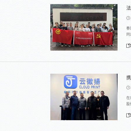
法
春
同
携
在
股